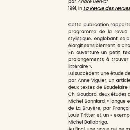
par
André Derval
1991, in
La Revue des revue
Cette publication rapporte
programme de la revue e
stylistique, englobant selo
élargit sensiblement le ch
En ouverture un petit te
prolongements à trouver à
littéraire ».
Lui succèdent une étude de
par Anne Viguier, un articl
deux textes de Baudelaire 
Ch. Gaudard, deux études 
Michel Banniard, « langue 
de La Bruyère, par Françoi
Louis Tritter et un « exem
Michel Ballabriga.
Au final, une revue qui ne 