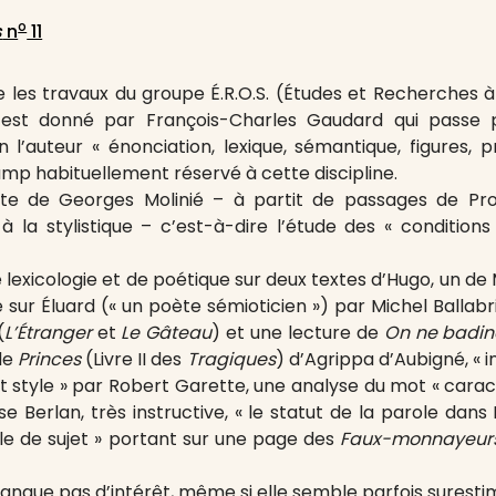
o
s
n
11
 les travaux du groupe É.R.O.S. (Études et Recherches à O
st donné par François-Charles Gaudard qui passe pa
n l’auteur « énonciation, lexique, sémantique, figures, 
amp habituellement réservé à cette discipline.
xte de Georges Molinié – à partit de passages de Prou
 la stylistique – c’est-à-dire l’étude des « conditions
 lexicologie et de poétique sur deux textes d’Hugo, un d
e sur Éluard (« un poète sémioticien ») par Michel Ballab
(
L’Étranger
et
Le Gâteau
) et une lecture de
On ne badin
de
Princes
(Livre II des
Tragiques
) d’Agrippa d’Aubigné, « i
et style » par Robert Garette, une analyse du mot « cara
se Berlan, très instructive, « le statut de la parole da
ple de sujet » portant sur une page des
Faux-monnayeur
manque pas d’intérêt, même si elle semble parfois surest