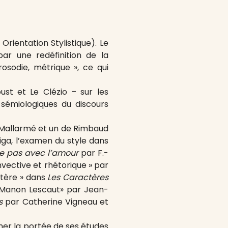
rientation Stylistique). Le
r une redéfinition de la
prosodie, métrique », ce qui
st et Le Clézio – sur les
 sémiologiques du discours
e Mallarmé et un de Rimbaud
riga, l’examen du style dans
e pas avec l’amour
par F.-
nvective et rhétorique » par
ctère » dans
Les Caractères
ns Manon Lescaut» par Jean-
s
par Catherine Vigneau et
imer la portée de ses études