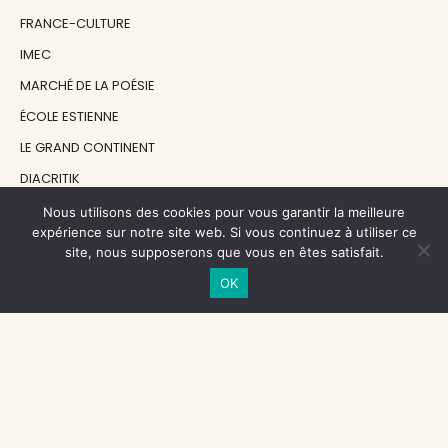
FRANCE-CULTURE
IMEC
MARCHÉ DE LA POÉSIE
ÉCOLE ESTIENNE
LE GRAND CONTINENT
DIACRITIK
EN ATTENDANT NADEAU
Nous utilisons des cookies pour vous garantir la meilleure
expérience sur notre site web. Si vous continuez à utiliser ce
site, nous supposerons que vous en êtes satisfait.
NOS SOUTIENS
OK
CENTRE NATIONAL DU LIVRE
RÉGION ÎLE-DE-FRANCE
MAIRIE PARIS CENTRE
FONDATION FMSH