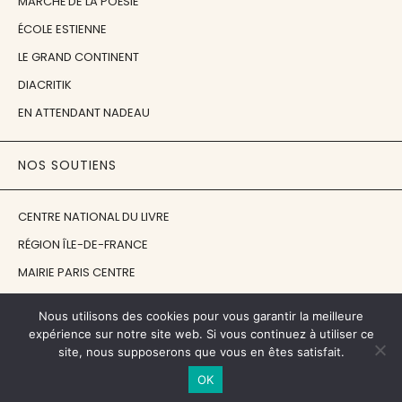
MARCHÉ DE LA POÉSIE
ÉCOLE ESTIENNE
LE GRAND CONTINENT
DIACRITIK
EN ATTENDANT NADEAU
NOS SOUTIENS
CENTRE NATIONAL DU LIVRE
RÉGION ÎLE-DE-FRANCE
MAIRIE PARIS CENTRE
FONDATION FMSH
Nous utilisons des cookies pour vous garantir la meilleure
FONDATION JAN MICHALSKI
expérience sur notre site web. Si vous continuez à utiliser ce
site, nous supposerons que vous en êtes satisfait.
© 1998 - 2026, ENT'REVUES
OK