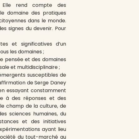
ue. Elle rend compte des
le domaine des pratiques
s citoyennes dans le monde.
des signes du devenir. Pour
es et significatives d’un
ous les domaines ;
 de pensée et des domaines
le et multidisciplinaire ;
s émergents susceptibles de
affirmation de Serge Daney
•, en essayant constamment
nde à des réponses et des
le champ de la culture, de
, des sciences humaines, du
tances et des initiatives
xpérimentations ayant lieu
 société du tout-marché au