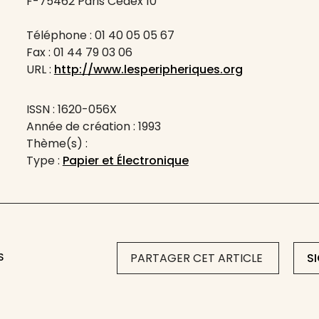
F-75462 Paris Cedex 10
Téléphone : 01 40 05 05 67
Fax : 01 44 79 03 06
URL :
http://www.lesperipheriques.org
ISSN : 1620-056X
Année de création : 1993
Thème(s) :
Type :
Papier et Électronique
S
PARTAGER CET ARTICLE
S