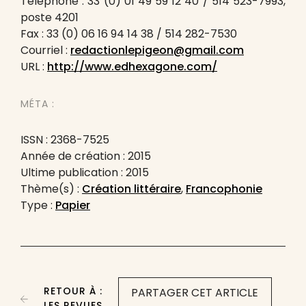
Téléphone : 33 (0) 01 49 59 12 40 / 514 523-7993,
poste 4201
Fax : 33 (0) 06 16 94 14 38 / 514 282-7530
Courriel :
redactionlepigeon@gmail.com
URL :
http://www.edhexagone.com/
MÉTA :
ISSN : 2368-7525
Année de création : 2015
Ultime publication : 2015
Thème(s) :
Création littéraire
,
Francophonie
Type :
Papier
RETOUR À :
PARTAGER CET ARTICLE
LES REVUES