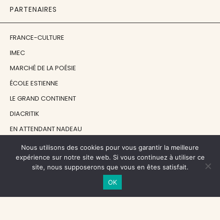
PARTENAIRES
FRANCE-CULTURE
IMEC
MARCHÉ DE LA POÉSIE
ÉCOLE ESTIENNE
LE GRAND CONTINENT
DIACRITIK
EN ATTENDANT NADEAU
Nous utilisons des cookies pour vous garantir la meilleure
NOS SOUTIENS
expérience sur notre site web. Si vous continuez à utiliser ce
site, nous supposerons que vous en êtes satisfait.
OK
CENTRE NATIONAL DU LIVRE
RÉGION ÎLE-DE-FRANCE
MAIRIE PARIS CENTRE