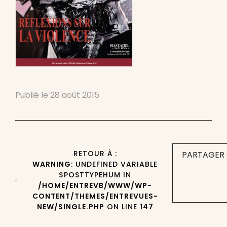
Publié le
28 août 2015
RETOUR À :
PARTAGER 
WARNING
: UNDEFINED VARIABLE
$POSTTYPEHUM IN
/HOME/ENTREVB/WWW/WP-
CONTENT/THEMES/ENTREVUES-
NEW/SINGLE.PHP
ON LINE
147