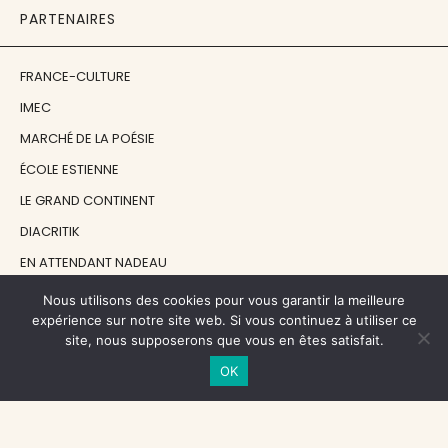
PARTENAIRES
FRANCE-CULTURE
IMEC
MARCHÉ DE LA POÉSIE
ÉCOLE ESTIENNE
LE GRAND CONTINENT
DIACRITIK
EN ATTENDANT NADEAU
Nous utilisons des cookies pour vous garantir la meilleure
NOS SOUTIENS
expérience sur notre site web. Si vous continuez à utiliser ce
site, nous supposerons que vous en êtes satisfait.
OK
CENTRE NATIONAL DU LIVRE
RÉGION ÎLE-DE-FRANCE
MAIRIE PARIS CENTRE