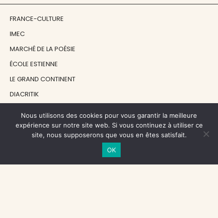
FRANCE-CULTURE
IMEC
MARCHÉ DE LA POÉSIE
ÉCOLE ESTIENNE
LE GRAND CONTINENT
DIACRITIK
EN ATTENDANT NADEAU
Nous utilisons des cookies pour vous garantir la meilleure
expérience sur notre site web. Si vous continuez à utiliser ce
site, nous supposerons que vous en êtes satisfait.
NOS SOUTIENS
OK
CENTRE NATIONAL DU LIVRE
RÉGION ÎLE-DE-FRANCE
MAIRIE PARIS CENTRE
FONDATION FMSH