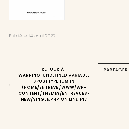
Publié le
14 avril 2022
RETOUR À :
PARTAGER 
WARNING
: UNDEFINED VARIABLE
$POSTTYPEHUM IN
/HOME/ENTREVB/WWW/WP-
CONTENT/THEMES/ENTREVUES-
NEW/SINGLE.PHP
ON LINE
147