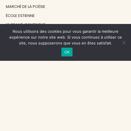
MARCHÉ DE LA POÉSIE
ÉCOLE ESTIENNE
LE GRAND CONTINENT
Nous utilisons des cookies pour vous garantir la meilleure
DIACRITIK
expérience sur notre site web. Si vous continuez à utiliser ce
EN ATTENDANT NADEAU
site, nous supposerons que vous en êtes satisfait.
OK
NOS SOUTIENS
CENTRE NATIONAL DU LIVRE
RÉGION ÎLE-DE-FRANCE
MAIRIE PARIS CENTRE
FONDATION FMSH
FONDATION JAN MICHALSKI
© 1998 - 2026, ENT'REVUES