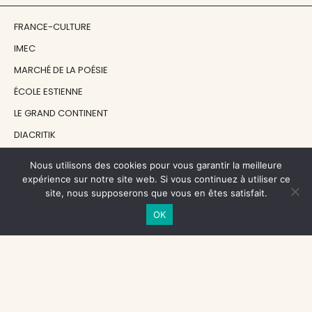
FRANCE-CULTURE
IMEC
MARCHÉ DE LA POÉSIE
ÉCOLE ESTIENNE
LE GRAND CONTINENT
DIACRITIK
EN ATTENDANT NADEAU
Nous utilisons des cookies pour vous garantir la meilleure
expérience sur notre site web. Si vous continuez à utiliser ce
site, nous supposerons que vous en êtes satisfait.
NOS SOUTIENS
OK
CENTRE NATIONAL DU LIVRE
RÉGION ÎLE-DE-FRANCE
MAIRIE PARIS CENTRE
FONDATION FMSH