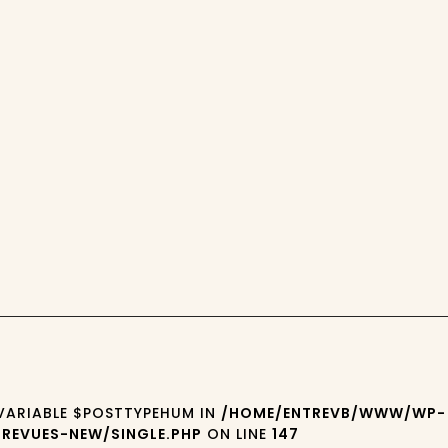
 VARIABLE $POSTTYPEHUM IN
/HOME/ENTREVB/WWW/WP-
REVUES-NEW/SINGLE.PHP
ON LINE
147