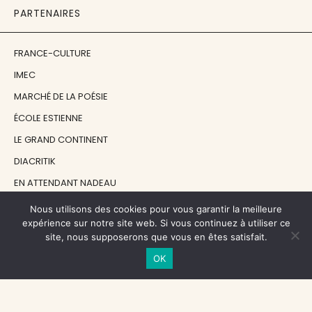
PARTENAIRES
FRANCE-CULTURE
IMEC
MARCHÉ DE LA POÉSIE
ÉCOLE ESTIENNE
LE GRAND CONTINENT
DIACRITIK
EN ATTENDANT NADEAU
Nous utilisons des cookies pour vous garantir la meilleure
NOS SOUTIENS
expérience sur notre site web. Si vous continuez à utiliser ce
site, nous supposerons que vous en êtes satisfait.
OK
CENTRE NATIONAL DU LIVRE
RÉGION ÎLE-DE-FRANCE
MAIRIE PARIS CENTRE