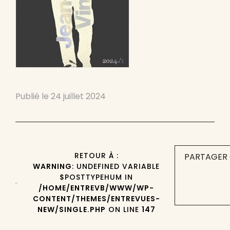
Publié le
24 juillet 2024
RETOUR À :
PARTAGER 
WARNING
: UNDEFINED VARIABLE
$POSTTYPEHUM IN
/HOME/ENTREVB/WWW/WP-
CONTENT/THEMES/ENTREVUES-
NEW/SINGLE.PHP
ON LINE
147