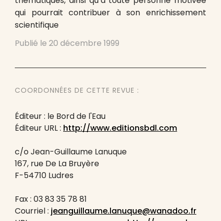
thématiques, ainsi qu’à toute personne motivée
qui pourrait contribuer à son enrichissement
scientifique
Publié le
20 décembre 1999
COORDONNÉES DE CETTE REVUE :
Éditeur : le Bord de l'Eau
Éditeur URL :
http://www.editionsbdl.com
c/o Jean-Guillaume Lanuque
167, rue De La Bruyère
F-54710 Ludres
Fax : 03 83 35 78 81
Courriel :
jeanguillaume.lanuque@wanadoo.fr