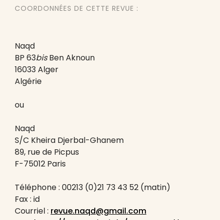
COORDONNÉES DE CETTE REVUE :
Naqd
BP 63
bis
Ben Aknoun
16033 Alger
Algérie
ou
Naqd
S/C Kheira Djerbal-Ghanem
89, rue de Picpus
F-75012 Paris
Téléphone : 00213 (0)21 73 43 52 (matin)
Fax : id
Courriel :
revue.naqd@gmail.com