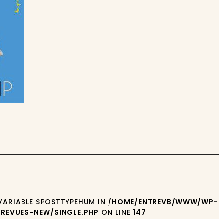
 VARIABLE $POSTTYPEHUM IN
/HOME/ENTREVB/WWW/WP-
REVUES-NEW/SINGLE.PHP
ON LINE
147