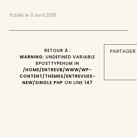
Publié le
11 avril 2018
RETOUR À :
PARTAGER 
WARNING
: UNDEFINED VARIABLE
$POSTTYPEHUM IN
/HOME/ENTREVB/WWW/WP-
CONTENT/THEMES/ENTREVUES-
NEW/SINGLE.PHP
ON LINE
147