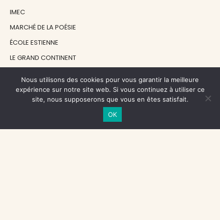
IMEC
MARCHÉ DE LA POÉSIE
ÉCOLE ESTIENNE
LE GRAND CONTINENT
DIACRITIK
Nous utilisons des cookies pour vous garantir la meilleure
EN ATTENDANT NADEAU
expérience sur notre site web. Si vous continuez à utiliser ce
site, nous supposerons que vous en êtes satisfait.
OK
NOS SOUTIENS
CENTRE NATIONAL DU LIVRE
RÉGION ÎLE-DE-FRANCE
MAIRIE PARIS CENTRE
FONDATION FMSH
FONDATION JAN MICHALSKI