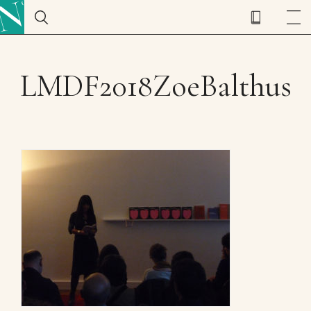
LMDF2018ZoeBalthus