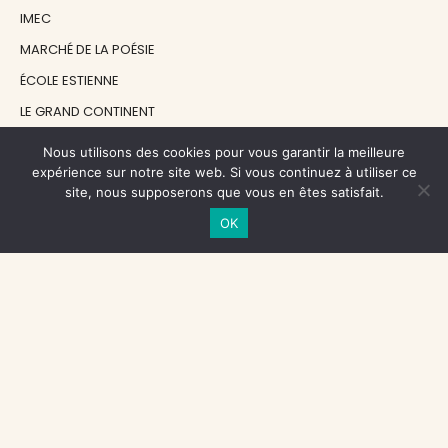
IMEC
MARCHÉ DE LA POÉSIE
ÉCOLE ESTIENNE
LE GRAND CONTINENT
DIACRITIK
Nous utilisons des cookies pour vous garantir la meilleure
expérience sur notre site web. Si vous continuez à utiliser ce
EN ATTENDANT NADEAU
site, nous supposerons que vous en êtes satisfait.
OK
NOS SOUTIENS
CENTRE NATIONAL DU LIVRE
RÉGION ÎLE-DE-FRANCE
MAIRIE PARIS CENTRE
FONDATION FMSH
FONDATION JAN MICHALSKI