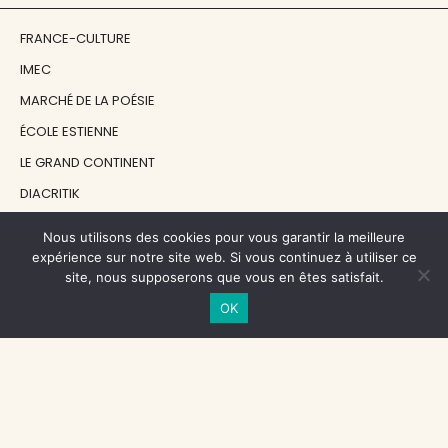
FRANCE-CULTURE
IMEC
MARCHÉ DE LA POÉSIE
ÉCOLE ESTIENNE
LE GRAND CONTINENT
DIACRITIK
EN ATTENDANT NADEAU
Nous utilisons des cookies pour vous garantir la meilleure
expérience sur notre site web. Si vous continuez à utiliser ce
site, nous supposerons que vous en êtes satisfait.
NOS SOUTIENS
OK
CENTRE NATIONAL DU LIVRE
RÉGION ÎLE-DE-FRANCE
MAIRIE PARIS CENTRE
FONDATION FMSH