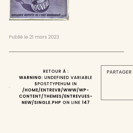
Publié le
21 mars 2023
RETOUR À :
PARTAGER 
WARNING
: UNDEFINED VARIABLE
$POSTTYPEHUM IN
/HOME/ENTREVB/WWW/WP-
CONTENT/THEMES/ENTREVUES-
NEW/SINGLE.PHP
ON LINE
147