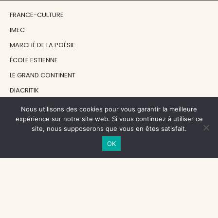
FRANCE-CULTURE
IMEC
MARCHÉ DE LA POÉSIE
ÉCOLE ESTIENNE
LE GRAND CONTINENT
DIACRITIK
EN ATTENDANT NADEAU
Nous utilisons des cookies pour vous garantir la meilleure
expérience sur notre site web. Si vous continuez à utiliser ce
site, nous supposerons que vous en êtes satisfait.
NOS SOUTIENS
OK
CENTRE NATIONAL DU LIVRE
RÉGION ÎLE-DE-FRANCE
MAIRIE PARIS CENTRE
FONDATION FMSH