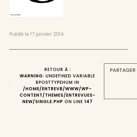
Publié le
17 janvier 2014
RETOUR À :
PARTAGER 
WARNING
: UNDEFINED VARIABLE
$POSTTYPEHUM IN
/HOME/ENTREVB/WWW/WP-
CONTENT/THEMES/ENTREVUES-
NEW/SINGLE.PHP
ON LINE
147