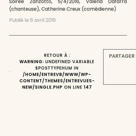
Soirée Zanzotto, 5/4/2016, Valeria Dafarra
(chanteuse), Catherine Creux (comédienne)
Publié le
6 avril 2016
RETOUR À :
PARTAGER 
WARNING
: UNDEFINED VARIABLE
$POSTTYPEHUM IN
/HOME/ENTREVB/WWW/WP-
CONTENT/THEMES/ENTREVUES-
NEW/SINGLE.PHP
ON LINE
147