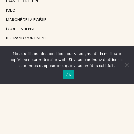
FRANCE-CULTURE
IMEC
MARCHÉ DE LA POÉSIE
ÉCOLE ESTIENNE
LE GRAND CONTINENT
DIACRITIK
Nous utilisons des cookies pour vous garantir la meilleure
EN ATTENDANT NADEAU
expérience sur notre site web. Si vous continuez à utiliser ce
site, nous supposerons que vous en êtes satisfait.
NOS SOUTIENS
OK
CENTRE NATIONAL DU LIVRE
RÉGION ÎLE-DE-FRANCE
MAIRIE PARIS CENTRE
FONDATION FMSH
FONDATION JAN MICHALSKI