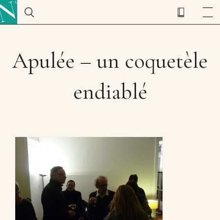
Apulée – un coquetèle
endiablé