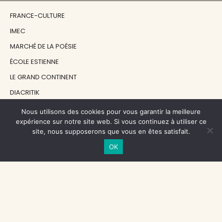
FRANCE-CULTURE
IMEC
MARCHÉ DE LA POÉSIE
ÉCOLE ESTIENNE
LE GRAND CONTINENT
DIACRITIK
EN ATTENDANT NADEAU
Nous utilisons des cookies pour vous garantir la meilleure
expérience sur notre site web. Si vous continuez à utiliser ce
site, nous supposerons que vous en êtes satisfait.
NOS SOUTIENS
OK
CENTRE NATIONAL DU LIVRE
RÉGION ÎLE-DE-FRANCE
MAIRIE PARIS CENTRE
FONDATION FMSH