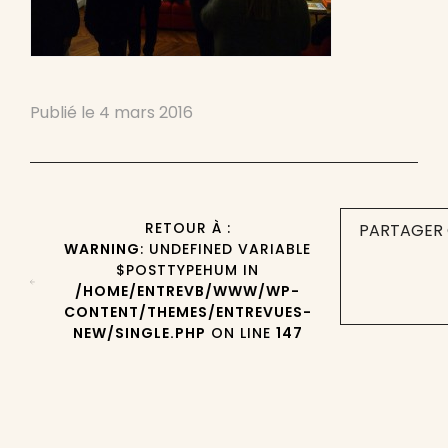
Publié le
4 mars 2016
RETOUR À :
PARTAGER 
WARNING
: UNDEFINED VARIABLE
$POSTTYPEHUM IN
/HOME/ENTREVB/WWW/WP-
CONTENT/THEMES/ENTREVUES-
NEW/SINGLE.PHP
ON LINE
147