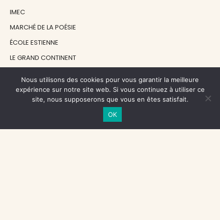
IMEC
MARCHÉ DE LA POÉSIE
ÉCOLE ESTIENNE
LE GRAND CONTINENT
DIACRITIK
Nous utilisons des cookies pour vous garantir la meilleure
EN ATTENDANT NADEAU
expérience sur notre site web. Si vous continuez à utiliser ce
site, nous supposerons que vous en êtes satisfait.
OK
NOS SOUTIENS
CENTRE NATIONAL DU LIVRE
RÉGION ÎLE-DE-FRANCE
MAIRIE PARIS CENTRE
FONDATION FMSH
FONDATION JAN MICHALSKI