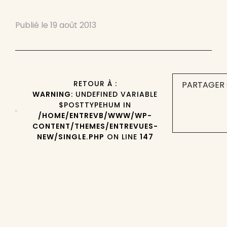
Publié le
19 août 2013
RETOUR À :
PARTAGER 
WARNING
: UNDEFINED VARIABLE
$POSTTYPEHUM IN
/HOME/ENTREVB/WWW/WP-
CONTENT/THEMES/ENTREVUES-
NEW/SINGLE.PHP
ON LINE
147