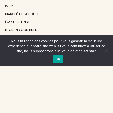
IMEC
MARCHÉ DE LA POÉSIE
ÉCOLE ESTIENNE
LE GRAND CONTINENT
DIACRITIK
Nous utilisons des cookies pour vous garantir la meilleure
EN ATTENDANT NADEAU
expérience sur notre site web. Si vous continuez à utiliser ce
site, nous supposerons que vous en êtes satisfait.
OK
NOS SOUTIENS
CENTRE NATIONAL DU LIVRE
RÉGION ÎLE-DE-FRANCE
MAIRIE PARIS CENTRE
FONDATION FMSH
FONDATION JAN MICHALSKI