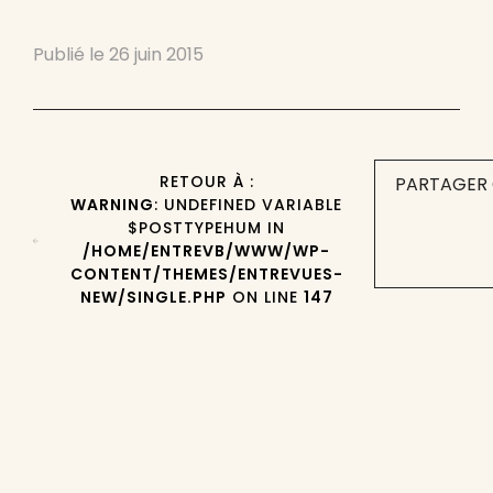
Publié le
26 juin 2015
RETOUR À :
PARTAGER 
WARNING
: UNDEFINED VARIABLE
$POSTTYPEHUM IN
/HOME/ENTREVB/WWW/WP-
CONTENT/THEMES/ENTREVUES-
NEW/SINGLE.PHP
ON LINE
147