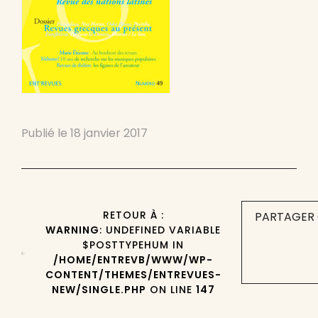
Publié le
18 janvier 2017
RETOUR À :
PARTAGER 
WARNING
: UNDEFINED VARIABLE
$POSTTYPEHUM IN
/HOME/ENTREVB/WWW/WP-
CONTENT/THEMES/ENTREVUES-
NEW/SINGLE.PHP
ON LINE
147