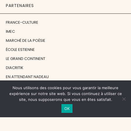
PARTENAIRES
FRANCE-CULTURE
IMEC
MARCHÉ DE LA POÉSIE
ÉCOLE ESTIENNE
LE GRAND CONTINENT
DIACRITIK
EN ATTENDANT NADEAU
Nous utilisons des cookies pour vous garantir la meilleure
NOS SOUTIENS
expérience sur notre site web. Si vous continuez à utiliser ce
site, nous supposerons que vous en êtes satisfait.
OK
CENTRE NATIONAL DU LIVRE
RÉGION ÎLE-DE-FRANCE
MAIRIE PARIS CENTRE