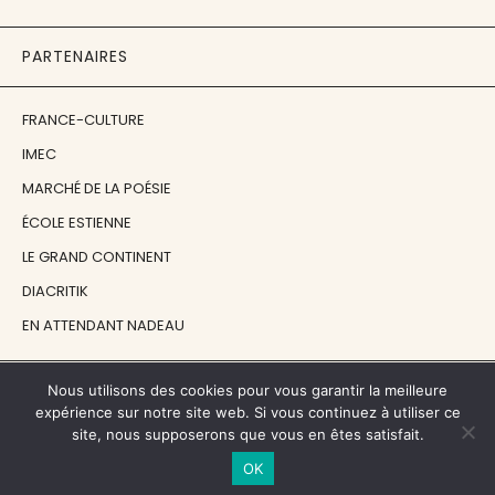
PARTENAIRES
FRANCE-CULTURE
IMEC
MARCHÉ DE LA POÉSIE
ÉCOLE ESTIENNE
LE GRAND CONTINENT
DIACRITIK
EN ATTENDANT NADEAU
NOS SOUTIENS
Nous utilisons des cookies pour vous garantir la meilleure
expérience sur notre site web. Si vous continuez à utiliser ce
site, nous supposerons que vous en êtes satisfait.
CENTRE NATIONAL DU LIVRE
OK
RÉGION ÎLE-DE-FRANCE