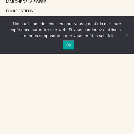
MARCHÉ DE LA POÉSIE
ÉCOLE ESTIENNE
LE GRAND CONTINENT
Nous utilisons des cookies pour vous garantir la meilleure
DIACRITIK
expérience sur notre site web. Si vous continuez à utiliser ce
site, nous supposerons que vous en êtes satisfait.
EN ATTENDANT NADEAU
OK
NOS SOUTIENS
CENTRE NATIONAL DU LIVRE
RÉGION ÎLE-DE-FRANCE
MAIRIE PARIS CENTRE
FONDATION FMSH
FONDATION JAN MICHALSKI
© 1998 - 2026, ENT'REVUES