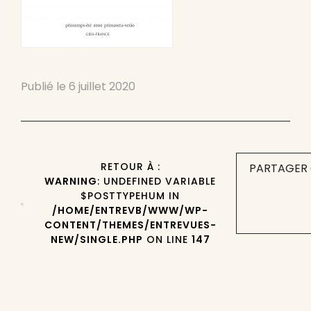
Publié le
6 juillet 2020
RETOUR À :
PARTAGER 
WARNING
: UNDEFINED VARIABLE
$POSTTYPEHUM IN
/HOME/ENTREVB/WWW/WP-
CONTENT/THEMES/ENTREVUES-
NEW/SINGLE.PHP
ON LINE
147