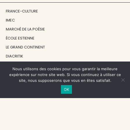
FRANCE-CULTURE
IMEC
MARCHÉ DE LA POÉSIE
ÉCOLE ESTIENNE
LE GRAND CONTINENT
DIACRITIK
EN ATTENDANT NADEAU
Nous utilisons des cookies pour vous garantir la meilleure
expérience sur notre site web. Si vous continuez à utiliser ce
site, nous supposerons que vous en êtes satisfait.
NOS SOUTIENS
OK
CENTRE NATIONAL DU LIVRE
RÉGION ÎLE-DE-FRANCE
MAIRIE PARIS CENTRE
FONDATION FMSH