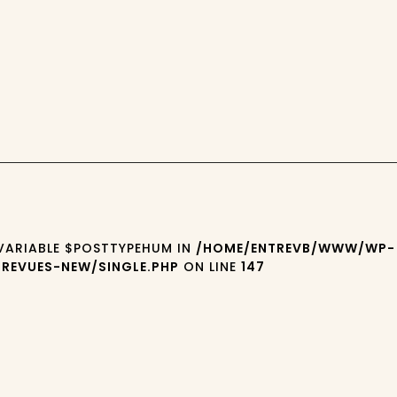
 VARIABLE $POSTTYPEHUM IN
/HOME/ENTREVB/WWW/WP-
REVUES-NEW/SINGLE.PHP
ON LINE
147