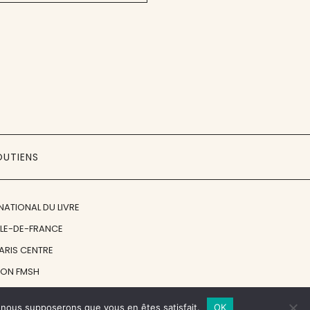
OUTIENS
NATIONAL DU LIVRE
ÎLE-DE-FRANCE
PARIS CENTRE
ION FMSH
ON JAN MICHALSKI
e, nous supposerons que vous en êtes satisfait.
OK
© 1998 - 2026, ENT'REVUES