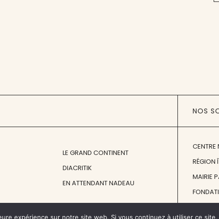
NOS S
CENTRE 
LE GRAND CONTINENT
RÉGION 
DIACRITIK
MAIRIE 
EN ATTENDANT NADEAU
FONDAT
FONDATI
eure expérience sur notre site web. Si vous continuez à utiliser ce sit