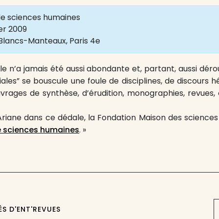
 de sciences humaines
ier 2009
Blancs-Manteaux, Paris 4e
ale n’a jamais été aussi abondante et, partant, aussi déro
ales” se bouscule une foule de disciplines, de discours 
uvrages de synthèse, d’érudition, monographies, revues, é
d’Ariane dans ce dédale, la Fondation Maison des scien
e sciences humaines
. »
ÉS D'ENT'REVUES