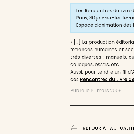
Les Rencontres du livre
Paris, 30 janvier-1er févr
Espace d'animation des 
« […] La production éditori
“sciences humaines et soci
très diverses : manuels, o
colloques, essais, etc.
Aussi, pour tendre un fil 
ces
Rencontres du Livre d
Publié le
16 mars 2009
RETOUR À : ACTUALIT