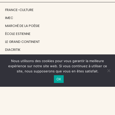
FRANCE-CULTURE
IMEC
MARCHÉ DE LA POÉSIE
ÉCOLE ESTIENNE
LE GRAND CONTINENT
DIACRITIK
EN ATTENDANT NADEAU
Nous utilisons des cookies pour vous garantir la meilleure
expérience sur notre site web. Si vous continuez à utiliser ce
site, nous supposerons que vous en êtes satisfait.
NOS SOUTIENS
OK
CENTRE NATIONAL DU LIVRE
RÉGION ÎLE-DE-FRANCE
MAIRIE PARIS CENTRE
FONDATION FMSH