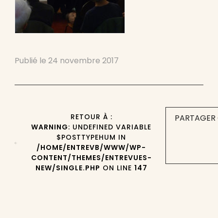
Publié le
24 novembre 2017
RETOUR À :
PARTAGER 
WARNING
: UNDEFINED VARIABLE
$POSTTYPEHUM IN
/HOME/ENTREVB/WWW/WP-
CONTENT/THEMES/ENTREVUES-
NEW/SINGLE.PHP
ON LINE
147