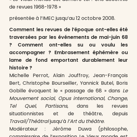
de revues 1968-1978 »
présentée à l’IMEC jusqu’au 12 octobre 2008.
Comment les revues de l’époque ont-elles été
traversées par les événements de mai-juin 68
? Comment ont-elles su ou voulu les
accompagner ? Embrasement éphémère ou
lame de fond emportant durablement leur
histoire ?
Michelle Perrot, Alain Jouffroy, Jean-François
Bert, Christophe Bourseiller, Yannick Butel, Boris
Gobille évoquent le « passage de 68 » dans
Le
Mouvement social
,
Opus international
,
Change
,
Tel Quel
,
Partisans
, dans les revues
situationnistes et de théâtre, depuis
Travail/Théâtral
jusqu’à
l’Art du théâtre
.
Modérateur : Jérôme Duwa (philosophe,
commissaire de l’exposition Le Vieux monde est