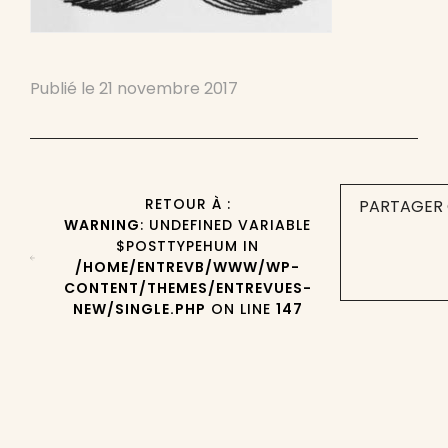
Publié le
21 novembre 2017
RETOUR À :
PARTAGER 
WARNING
: UNDEFINED VARIABLE
$POSTTYPEHUM IN
/HOME/ENTREVB/WWW/WP-
CONTENT/THEMES/ENTREVUES-
NEW/SINGLE.PHP
ON LINE
147