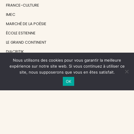
FRANCE-CULTURE
IMEC
MARCHÉ DE LA POÉSIE
ÉCOLE ESTIENNE
LE GRAND CONTINENT
DIACRITIK
Nous utilisons des cookies pour vous garantir la meilleure
EN ATTENDANT NADEAU
expérience sur notre site web. Si vous continuez à utiliser ce
site, nous supposerons que vous en êtes satisfait.
NOS SOUTIENS
OK
CENTRE NATIONAL DU LIVRE
RÉGION ÎLE-DE-FRANCE
MAIRIE PARIS CENTRE
FONDATION FMSH
FONDATION JAN MICHALSKI