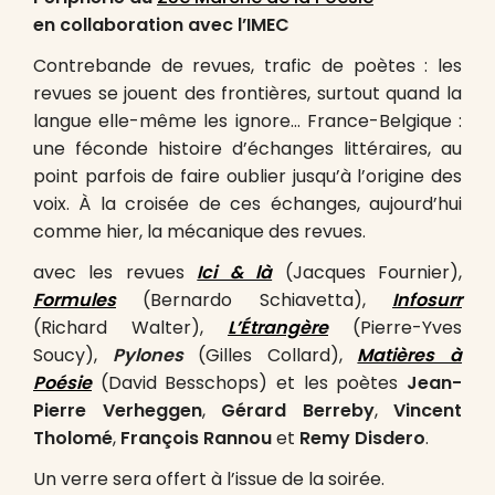
en collaboration avec l’IMEC
Contrebande de revues, trafic de poètes : les
revues se jouent des frontières, surtout quand la
langue elle-même les ignore… France-Belgique :
une féconde histoire d’échanges littéraires, au
point parfois de faire oublier jusqu’à l’origine des
voix. À la croisée de ces échanges, aujourd’hui
comme hier, la mécanique des revues.
avec les revues
Ici & là
(Jacques Fournier),
Formules
(Bernardo Schiavetta),
Infosurr
(Richard Walter),
L’Étrangère
(Pierre-Yves
Soucy),
Pylones
(Gilles Collard),
Matières à
Poésie
(David Besschops) et les poètes
Jean-
Pierre Verheggen
,
Gérard Berreby
,
Vincent
Tholomé
,
François Rannou
et
Remy Disdero
.
Un verre sera offert à l’issue de la soirée.