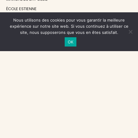
ÉCOLE ESTIENNE
LE GRAND CONTINENT
Nous utilisons des cookies pour vous garantir la meilleure
expérience sur notre site web. Si vous continuez à utiliser ce
DIACRITIK
site, nous supposerons que vous en êtes satisfait.
EN ATTENDANT NADEAU
OK
NOS SOUTIENS
CENTRE NATIONAL DU LIVRE
RÉGION ÎLE-DE-FRANCE
MAIRIE PARIS CENTRE
FONDATION FMSH
FONDATION JAN MICHALSKI
© 1998 - 2026, ENT'REVUES