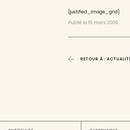
[justified_image_grid]
Publié le
16 mars 2009
RETOUR À : ACTUALIT