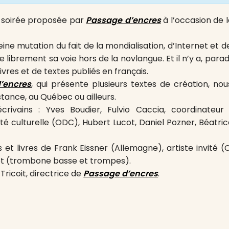
ne soirée proposée par
Passage d’encres
à l’occasion de 
leine mutation du fait de la mondialisation, d’Internet et d
ace librement sa voie hors de la novlangue. Et il n’y a, pa
ivres et de textes publiés en français.
’encres
, qui présente plusieurs textes de création, no
tance, au Québec ou ailleurs.
rivains : Yves Boudier, Fulvio Caccia, coordinateu
ité culturelle (ODC), Hubert Lucot, Daniel Pozner, Béatri
et livres de Frank Eissner (Allemagne), artiste invité 
ot (trombone basse et trompes).
Tricoit, directrice de
Passage d’encres
.