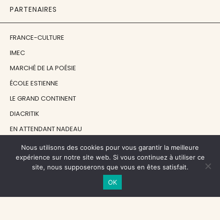
PARTENAIRES
FRANCE-CULTURE
IMEC
MARCHÉ DE LA POÉSIE
ÉCOLE ESTIENNE
LE GRAND CONTINENT
DIACRITIK
EN ATTENDANT NADEAU
Nous utilisons des cookies pour vous garantir la meilleure
NOS SOUTIENS
expérience sur notre site web. Si vous continuez à utiliser ce
site, nous supposerons que vous en êtes satisfait.
OK
CENTRE NATIONAL DU LIVRE
RÉGION ÎLE-DE-FRANCE
MAIRIE PARIS CENTRE