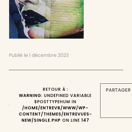
Publié le
1 décembre 2023
RETOUR À :
PARTAGER 
WARNING
: UNDEFINED VARIABLE
$POSTTYPEHUM IN
/HOME/ENTREVB/WWW/WP-
CONTENT/THEMES/ENTREVUES-
NEW/SINGLE.PHP
ON LINE
147