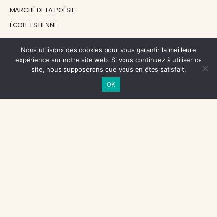
MARCHÉ DE LA POÉSIE
ÉCOLE ESTIENNE
LE GRAND CONTINENT
Nous utilisons des cookies pour vous garantir la meilleure
DIACRITIK
expérience sur notre site web. Si vous continuez à utiliser ce
EN ATTENDANT NADEAU
site, nous supposerons que vous en êtes satisfait.
OK
NOS SOUTIENS
CENTRE NATIONAL DU LIVRE
RÉGION ÎLE-DE-FRANCE
MAIRIE PARIS CENTRE
FONDATION FMSH
FONDATION JAN MICHALSKI
© 1998 - 2026, ENT'REVUES