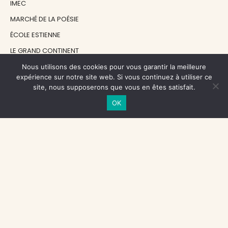
IMEC
MARCHÉ DE LA POÉSIE
ÉCOLE ESTIENNE
LE GRAND CONTINENT
DIACRITIK
Nous utilisons des cookies pour vous garantir la meilleure
expérience sur notre site web. Si vous continuez à utiliser ce
EN ATTENDANT NADEAU
site, nous supposerons que vous en êtes satisfait.
OK
NOS SOUTIENS
CENTRE NATIONAL DU LIVRE
RÉGION ÎLE-DE-FRANCE
MAIRIE PARIS CENTRE
FONDATION FMSH
FONDATION JAN MICHALSKI