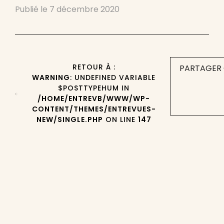
Publié le
7 décembre 2020
RETOUR À :
PARTAGER 
WARNING
: UNDEFINED VARIABLE
$POSTTYPEHUM IN
/HOME/ENTREVB/WWW/WP-
CONTENT/THEMES/ENTREVUES-
NEW/SINGLE.PHP
ON LINE
147