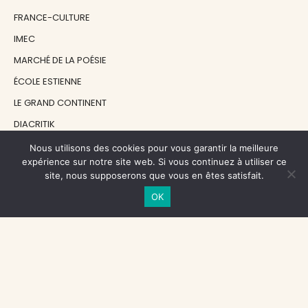
FRANCE-CULTURE
IMEC
MARCHÉ DE LA POÉSIE
ÉCOLE ESTIENNE
LE GRAND CONTINENT
DIACRITIK
EN ATTENDANT NADEAU
Nous utilisons des cookies pour vous garantir la meilleure
expérience sur notre site web. Si vous continuez à utiliser ce
site, nous supposerons que vous en êtes satisfait.
NOS SOUTIENS
OK
CENTRE NATIONAL DU LIVRE
RÉGION ÎLE-DE-FRANCE
MAIRIE PARIS CENTRE
FONDATION FMSH