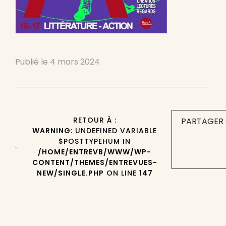
Publié le
4 mars 2024
RETOUR À :
PARTAGER 
WARNING
: UNDEFINED VARIABLE
$POSTTYPEHUM IN
/HOME/ENTREVB/WWW/WP-
CONTENT/THEMES/ENTREVUES-
NEW/SINGLE.PHP
ON LINE
147