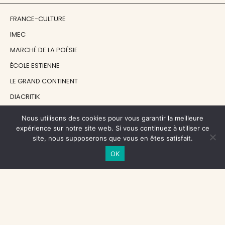
FRANCE-CULTURE
IMEC
MARCHÉ DE LA POÉSIE
ÉCOLE ESTIENNE
LE GRAND CONTINENT
DIACRITIK
EN ATTENDANT NADEAU
Nous utilisons des cookies pour vous garantir la meilleure
expérience sur notre site web. Si vous continuez à utiliser ce
site, nous supposerons que vous en êtes satisfait.
NOS SOUTIENS
OK
CENTRE NATIONAL DU LIVRE
RÉGION ÎLE-DE-FRANCE
MAIRIE PARIS CENTRE
FONDATION FMSH