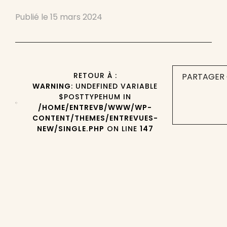
Publié le
15 mars 2024
RETOUR À :
PARTAGER 
WARNING
: UNDEFINED VARIABLE
$POSTTYPEHUM IN
/HOME/ENTREVB/WWW/WP-
CONTENT/THEMES/ENTREVUES-
NEW/SINGLE.PHP
ON LINE
147