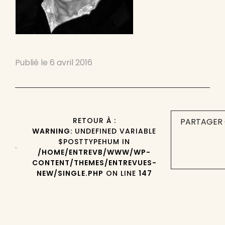
Publié le
6 avril 2016
RETOUR À :
PARTAGER 
WARNING
: UNDEFINED VARIABLE
$POSTTYPEHUM IN
/HOME/ENTREVB/WWW/WP-
CONTENT/THEMES/ENTREVUES-
NEW/SINGLE.PHP
ON LINE
147