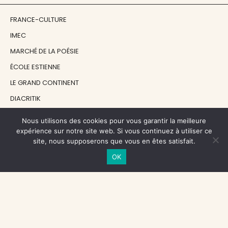
FRANCE-CULTURE
IMEC
MARCHÉ DE LA POÉSIE
ÉCOLE ESTIENNE
LE GRAND CONTINENT
DIACRITIK
EN ATTENDANT NADEAU
Nous utilisons des cookies pour vous garantir la meilleure
expérience sur notre site web. Si vous continuez à utiliser ce
site, nous supposerons que vous en êtes satisfait.
NOS SOUTIENS
OK
CENTRE NATIONAL DU LIVRE
RÉGION ÎLE-DE-FRANCE
MAIRIE PARIS CENTRE
FONDATION FMSH