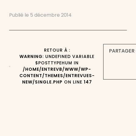
Publié le
5 décembre 2014
RETOUR À :
PARTAGER 
WARNING
: UNDEFINED VARIABLE
$POSTTYPEHUM IN
/HOME/ENTREVB/WWW/WP-
CONTENT/THEMES/ENTREVUES-
NEW/SINGLE.PHP
ON LINE
147