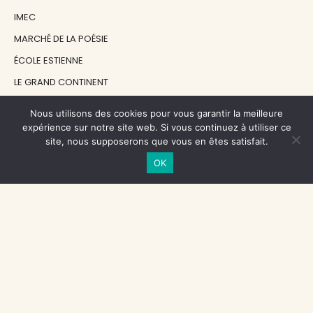
IMEC
MARCHÉ DE LA POÉSIE
ÉCOLE ESTIENNE
LE GRAND CONTINENT
DIACRITIK
Nous utilisons des cookies pour vous garantir la meilleure
EN ATTENDANT NADEAU
expérience sur notre site web. Si vous continuez à utiliser ce
site, nous supposerons que vous en êtes satisfait.
OK
NOS SOUTIENS
CENTRE NATIONAL DU LIVRE
RÉGION ÎLE-DE-FRANCE
MAIRIE PARIS CENTRE
FONDATION FMSH
FONDATION JAN MICHALSKI