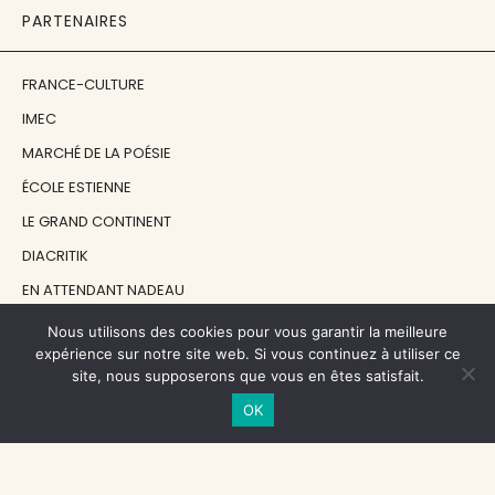
PARTENAIRES
FRANCE-CULTURE
IMEC
MARCHÉ DE LA POÉSIE
ÉCOLE ESTIENNE
LE GRAND CONTINENT
DIACRITIK
EN ATTENDANT NADEAU
Nous utilisons des cookies pour vous garantir la meilleure
NOS SOUTIENS
expérience sur notre site web. Si vous continuez à utiliser ce
site, nous supposerons que vous en êtes satisfait.
OK
CENTRE NATIONAL DU LIVRE
RÉGION ÎLE-DE-FRANCE
MAIRIE PARIS CENTRE