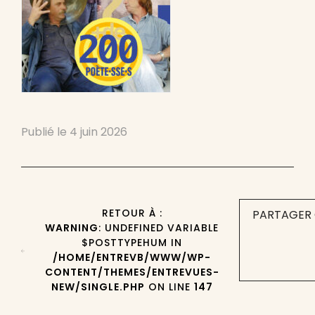
Publié le
4 juin 2026
RETOUR À :
PARTAGER 
WARNING
: UNDEFINED VARIABLE
$POSTTYPEHUM IN
/HOME/ENTREVB/WWW/WP-
CONTENT/THEMES/ENTREVUES-
NEW/SINGLE.PHP
ON LINE
147