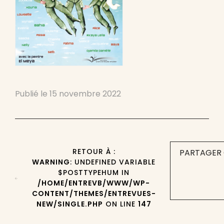
Publié le
15 novembre 2022
RETOUR À :
PARTAGER 
WARNING
: UNDEFINED VARIABLE
$POSTTYPEHUM IN
/HOME/ENTREVB/WWW/WP-
CONTENT/THEMES/ENTREVUES-
NEW/SINGLE.PHP
ON LINE
147