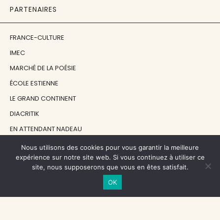
PARTENAIRES
FRANCE-CULTURE
IMEC
MARCHÉ DE LA POÉSIE
ÉCOLE ESTIENNE
LE GRAND CONTINENT
DIACRITIK
EN ATTENDANT NADEAU
Nous utilisons des cookies pour vous garantir la meilleure
NOS SOUTIENS
expérience sur notre site web. Si vous continuez à utiliser ce
site, nous supposerons que vous en êtes satisfait.
OK
CENTRE NATIONAL DU LIVRE
RÉGION ÎLE-DE-FRANCE
MAIRIE PARIS CENTRE