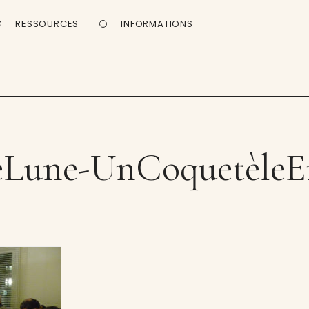
RESSOURCES
INFORMATIONS
eLune-UnCoquetèleEn