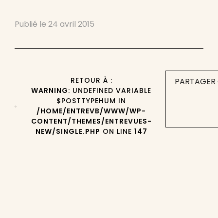
Publié le
24 avril 2015
RETOUR À :
PARTAGER 
WARNING
: UNDEFINED VARIABLE
$POSTTYPEHUM IN
/HOME/ENTREVB/WWW/WP-
CONTENT/THEMES/ENTREVUES-
NEW/SINGLE.PHP
ON LINE
147