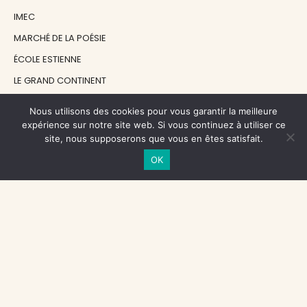
IMEC
MARCHÉ DE LA POÉSIE
ÉCOLE ESTIENNE
LE GRAND CONTINENT
DIACRITIK
Nous utilisons des cookies pour vous garantir la meilleure
EN ATTENDANT NADEAU
expérience sur notre site web. Si vous continuez à utiliser ce
site, nous supposerons que vous en êtes satisfait.
OK
NOS SOUTIENS
CENTRE NATIONAL DU LIVRE
RÉGION ÎLE-DE-FRANCE
MAIRIE PARIS CENTRE
FONDATION FMSH
FONDATION JAN MICHALSKI