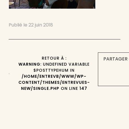
Publié le
22 juin 2018
RETOUR À :
PARTAGER 
WARNING
: UNDEFINED VARIABLE
$POSTTYPEHUM IN
/HOME/ENTREVB/WWW/WP-
CONTENT/THEMES/ENTREVUES-
NEW/SINGLE.PHP
ON LINE
147