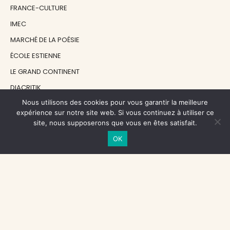
FRANCE-CULTURE
IMEC
MARCHÉ DE LA POÉSIE
ÉCOLE ESTIENNE
LE GRAND CONTINENT
DIACRITIK
Nous utilisons des cookies pour vous garantir la meilleure
EN ATTENDANT NADEAU
expérience sur notre site web. Si vous continuez à utiliser ce
site, nous supposerons que vous en êtes satisfait.
NOS SOUTIENS
OK
CENTRE NATIONAL DU LIVRE
RÉGION ÎLE-DE-FRANCE
MAIRIE PARIS CENTRE
FONDATION FMSH
FONDATION JAN MICHALSKI