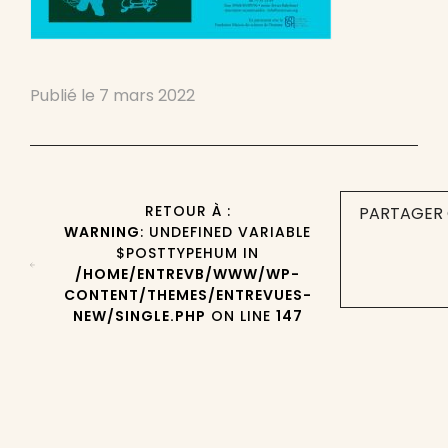
Publié le
7 mars 2022
RETOUR À :
PARTAGER 
WARNING
: UNDEFINED VARIABLE
$POSTTYPEHUM IN
/HOME/ENTREVB/WWW/WP-
CONTENT/THEMES/ENTREVUES-
NEW/SINGLE.PHP
ON LINE
147