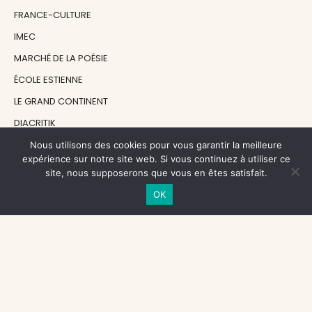
FRANCE-CULTURE
IMEC
MARCHÉ DE LA POÉSIE
ÉCOLE ESTIENNE
LE GRAND CONTINENT
DIACRITIK
EN ATTENDANT NADEAU
Nous utilisons des cookies pour vous garantir la meilleure
expérience sur notre site web. Si vous continuez à utiliser ce
site, nous supposerons que vous en êtes satisfait.
NOS SOUTIENS
OK
CENTRE NATIONAL DU LIVRE
RÉGION ÎLE-DE-FRANCE
MAIRIE PARIS CENTRE
FONDATION FMSH
FONDATION JAN MICHALSKI