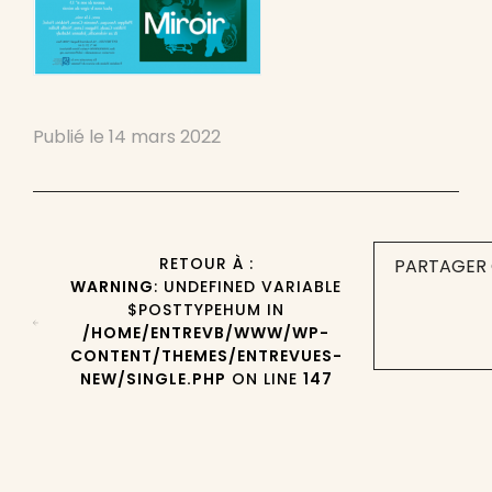
Publié le
14 mars 2022
RETOUR À :
PARTAGER 
WARNING
: UNDEFINED VARIABLE
$POSTTYPEHUM IN
/HOME/ENTREVB/WWW/WP-
CONTENT/THEMES/ENTREVUES-
NEW/SINGLE.PHP
ON LINE
147