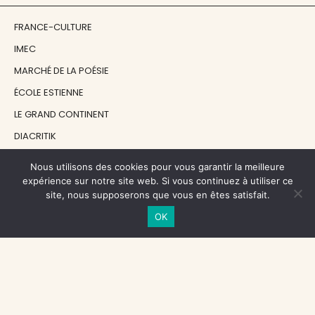
FRANCE-CULTURE
IMEC
MARCHÉ DE LA POÉSIE
ÉCOLE ESTIENNE
LE GRAND CONTINENT
DIACRITIK
EN ATTENDANT NADEAU
Nous utilisons des cookies pour vous garantir la meilleure
expérience sur notre site web. Si vous continuez à utiliser ce
site, nous supposerons que vous en êtes satisfait.
NOS SOUTIENS
OK
CENTRE NATIONAL DU LIVRE
RÉGION ÎLE-DE-FRANCE
MAIRIE PARIS CENTRE
FONDATION FMSH